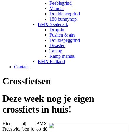
Feeblegrind
Manual
Doublepeggrind
180 bunnyhop
BMX Skatepark
Drop-in
Pushen & airs
Doublepeggrind
Disaster
Tailtap
Ramp manual
BMX Flatland
Contact
Crossfietsen
Deze week nog je eigen
crossfiets in huis!
Hier, bij BMX
Freestyle, ben je op dé