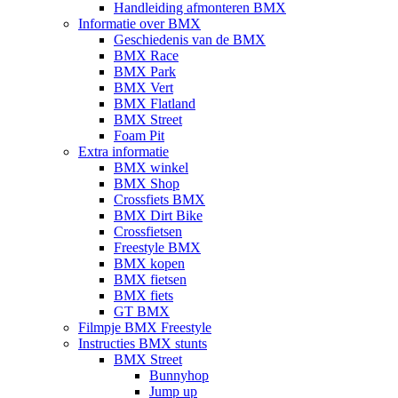
Handleiding afmonteren BMX
Informatie over BMX
Geschiedenis van de BMX
BMX Race
BMX Park
BMX Vert
BMX Flatland
BMX Street
Foam Pit
Extra informatie
BMX winkel
BMX Shop
Crossfiets BMX
BMX Dirt Bike
Crossfietsen
Freestyle BMX
BMX kopen
BMX fietsen
BMX fiets
GT BMX
Filmpje BMX Freestyle
Instructies BMX stunts
BMX Street
Bunnyhop
Jump up