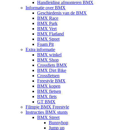
Handleiding afmonteren BMX
Informatie over BMX
Geschiedenis van de BMX
BMX Race
BMX Park
BMX Vert
BMX Flatland
BMX Street
Foam Pit
Extra informatie
BMX winkel
BMX Shop
Crossfiets BMX
BMX Dirt Bike
Crossfietsen
Freestyle BMX
BMX kopen
BMX fietsen
BMX fiets
GT BMX
Filmpje BMX Freestyle
Instructies BMX stunts
BMX Street
Bunnyhop
Jump up