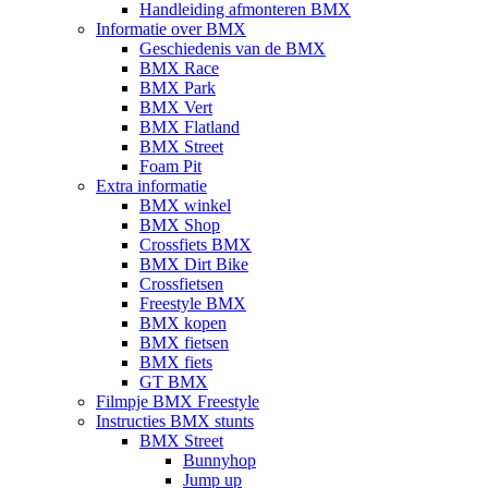
Handleiding afmonteren BMX
Informatie over BMX
Geschiedenis van de BMX
BMX Race
BMX Park
BMX Vert
BMX Flatland
BMX Street
Foam Pit
Extra informatie
BMX winkel
BMX Shop
Crossfiets BMX
BMX Dirt Bike
Crossfietsen
Freestyle BMX
BMX kopen
BMX fietsen
BMX fiets
GT BMX
Filmpje BMX Freestyle
Instructies BMX stunts
BMX Street
Bunnyhop
Jump up