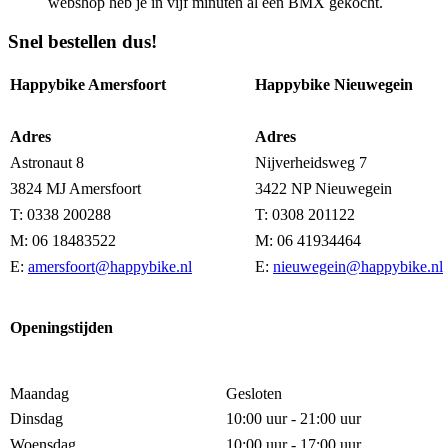
webshop heb je in vijf minuten al een BMX gekocht.
Snel bestellen dus!
Happybike Amersfoort
Happybike Nieuwegein
Adres
Adres
Astronaut 8
Nijverheidsweg 7
3824 MJ Amersfoort
3422 NP Nieuwegein
T: 0338 200288
T: 0308 201122
M: 06 18483522
M: 06 41934464
E:
amersfoort@happybike.nl
E:
nieuwegein@happybike.nl
Openingstijden
Maandag
Gesloten
Dinsdag
10:00 uur - 21:00 uur
Woensdag
10:00 uur - 17:00 uur