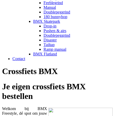
Feeblegrind
Manual
Doublepeggrind
180 bunnyhop
BMX Skatepark
Drop-in
Pushen & airs
Doublepeggrind
Disaster
Tailtap
Ramp manual
BMX Flatland
Contact
Crossfiets BMX
Je eigen crossfiets BMX
bestellen
Welkom bij BMX
Freestyle, dé spot om jouw